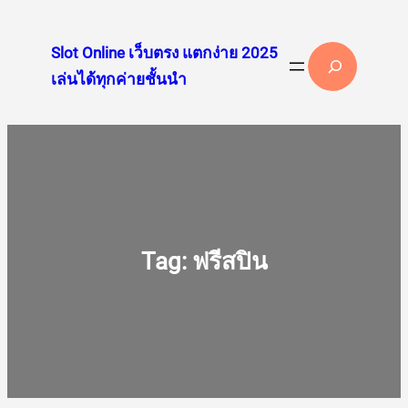
Skip
to
Slot Online เว็บตรง แตกง่าย 2025
Search
content
เล่นได้ทุกค่ายชั้นนำ
Tag:
ฟรีสปิน