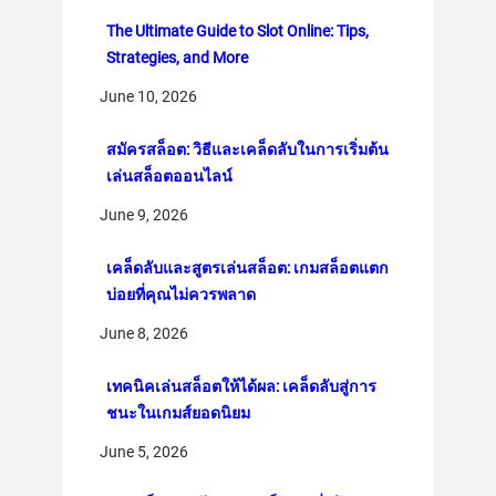
The Ultimate Guide to Slot Online: Tips,
Strategies, and More
June 10, 2026
สมัครสล็อต: วิธีและเคล็ดลับในการเริ่มต้น
เล่นสล็อตออนไลน์
June 9, 2026
เคล็ดลับและสูตรเล่นสล็อต: เกมสล็อตแตก
บ่อยที่คุณไม่ควรพลาด
June 8, 2026
เทคนิคเล่นสล็อตให้ได้ผล: เคล็ดลับสู่การ
ชนะในเกมส์ยอดนิยม
June 5, 2026